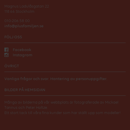
Magnus Ladulåsgatan 22
118 66 Stockholm
010-206 58 00
info@plusfamiljen.se
FÖLJ OSS
Facebook
Instagram
ÖVRIGT
Vanliga frågor och svar.
Hantering av personuppgifter.
BILDER PÅ HEMSIDAN
Många av bilderna på vår webbplats är fotograferade av Mickael
Tannus och Peter Holtze.
Ett stort tack till våra fina kunder som har ställt upp som modeller!