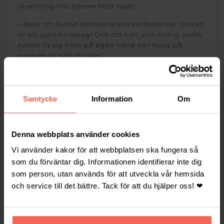
utveckling hos honom hela tiden.
– Bara att kunna kommunicera via bilderna i boken
är ett jätteframsteg! Och att han, som aldrig skulle
kunna ta sig fram på egen hand kan hasa på
rumpan är helt otroligt.
Jag kände direkt att
Plusfamiljen månar om
Samtycke
Information
Om
alla sina kunder och att
de var engagerade i
familjerna de jobbar för.
Denna webbplats använder cookies
Både barnen och de
Vi använder kakor för att webbplatsen ska fungera så
vuxna är genuint viktiga
som du förväntar dig. Informationen identifierar inte dig
för dem.
som person, utan används för att utveckla vår hemsida
och service till det bättre. Tack för att du hjälper oss! ❤
Små marginaler för strul
Det är inte svårt att föreställa sig den kamp som