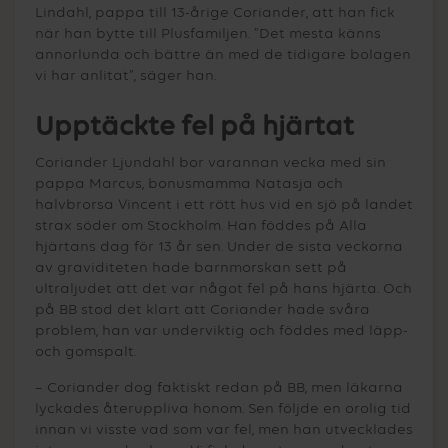
Lindahl, pappa till 13-årige Coriander, att han fick
när han bytte till Plusfamiljen. ”Det mesta känns
annorlunda och bättre än med de tidigare bolagen
vi har anlitat”, säger han.
Upptäckte fel på hjärtat
Coriander Ljundahl bor varannan vecka med sin
pappa Marcus, bonusmamma Natasja och
halvbrorsa Vincent i ett rött hus vid en sjö på landet
strax söder om Stockholm. Han föddes på Alla
hjärtans dag för 13 år sen. Under de sista veckorna
av graviditeten hade barnmorskan sett på
ultraljudet att det var något fel på hans hjärta. Och
på BB stod det klart att Coriander hade svåra
problem, han var underviktig och föddes med läpp-
och gomspalt.
– Coriander dog faktiskt redan på BB, men läkarna
lyckades återuppliva honom. Sen följde en orolig tid
innan vi visste vad som var fel, men han utvecklades