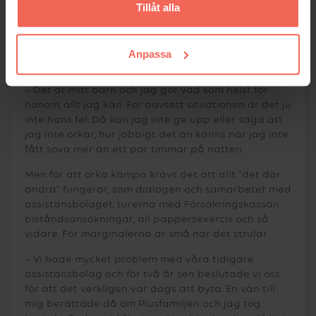
Corianders föräldrar har haft under årens lopp, för
Tillåt alla
att Coriander ska få bästa möjliga liv och för att
han ska få allt han har rätt till. Samtidigt är det en
kamp man måste ta – det är ju ett älskat barn man
Anpassa
kämpar för, som Marcus själv påpekar.
– Det är mitt barn och jag gör vad som helst för
honom, allt jag kan. För oavsett situationen är det ju
inte hans fel. Då kan jag inte ge upp eller säga att
jag inte orkar, hur jobbigt det än känns när jag inte
fått sova mer än ett par timmar på natten.
Men för att orka kämpa krävs det att allt ”det där
andra” fungerar, som dialogen och samarbetet med
assistansbolaget, turerna med Försäkringskassan,
biståndsansökningar, all pappersexercis och så
vidare. För marginalerna är små när det strular.
– Vi hade mycket problem med våra tidigare
assistansbolag och för två år sen beslutade vi oss
för att det verkligen var dags att byta. En vän till
mig berättade då om Plusfamiljen och jag tog