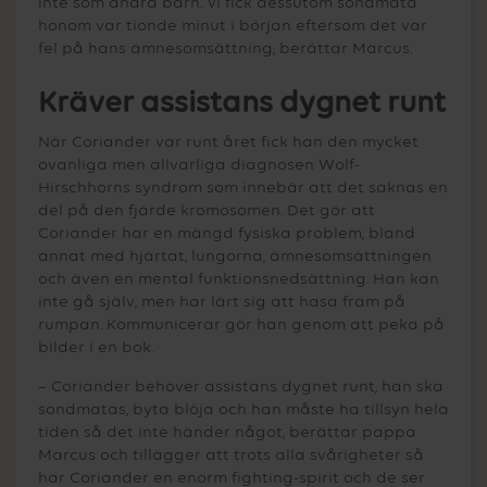
inte som andra barn. Vi fick dessutom sondmata
honom var tionde minut i början eftersom det var
fel på hans ämnesomsättning, berättar Marcus.
Kräver assistans dygnet runt
När Coriander var runt året fick han den mycket
ovanliga men allvarliga diagnosen Wolf-
Hirschhorns syndrom som innebär att det saknas en
del på den fjärde kromosomen. Det gör att
Coriander har en mängd fysiska problem, bland
annat med hjärtat, lungorna, ämnesomsättningen
och även en mental funktionsnedsättning. Han kan
inte gå själv, men har lärt sig att hasa fram på
rumpan. Kommunicerar gör han genom att peka på
bilder i en bok.
– Coriander behöver assistans dygnet runt, han ska
sondmatas, byta blöja och han måste ha tillsyn hela
tiden så det inte händer något, berättar pappa
Marcus och tillägger att trots alla svårigheter så
har Coriander en enorm fighting-spirit och de ser