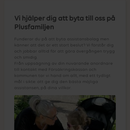
Vi hjälper dig att byta till oss på
Plusfamiljen
Funderar du på att byta assistansbolag men
känner att det är ett stort beslut? Vi förstår dig
och jobbar alltid för att göra övergången trygg
och smidig.
Från uppsägning av din nuvarande anordnare
till kontakt med Försäkringskassan och
kommunen tar vi hand om allt, med ett tydligt
mål i sikte: att ge dig den bästa möjliga
assistansen, på dina villkor.