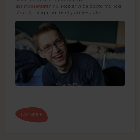
assistansersättning
, skapar vi de bästa möjliga
förutsättningarna för dig att leva ditt.
LÄS MER