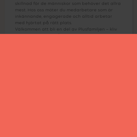
skillnad för de människor som behöver det allra
mest. Hos oss möter du medarbetare som är
inkännande, engagerade och alltid arbetar
med hjärtat på rätt plats.
Välkommen att bli en del av Plusfamiljen – kliv
in i värmen du också!
LÄS MER