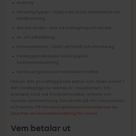
Andning
Personlig hygien – hjälp med dusch, toalettbesök och
tandborstning.
Äta och dricka – stöd vid matlagning och att äta.
Av- och påklädning
Kommunikation – stöd i att förstå och uttrycka sig.
Förebyggande skador vid en psykisk
funktionsnedsättning
Kontinuerligt stöd vid medicinskt tillstånd.
Utöver ditt grundläggande behov kan även annat i
ditt vardagliga liv räknas in i assistansen. Till
exempel stöd vid fritidsaktiviteter, arbete och
sociala sammanhang, beroende på din livssituation
och behov.
På Försäkringskassans hemsida kan du
läsa mer om assistansersätting för vuxna.
Vem betalar ut