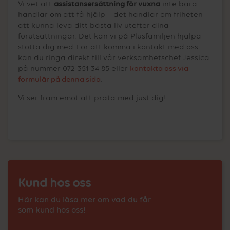
Vi vet att
assistansersättning för vuxna
inte bara
handlar om att få hjälp – det handlar om friheten
att kunna leva ditt bästa liv utefter dina
förutsättningar. Det kan vi på Plusfamiljen hjälpa
stötta dig med. För att komma i kontakt med oss
kan du ringa direkt till vår verksamhetschef Jessica
på nummer 072-351 34 85 eller
kontakta oss via
formulär på denna sida
.
Vi ser fram emot att prata med just dig!
Kund hos oss
Här kan du läsa mer om vad du får
som kund hos oss!