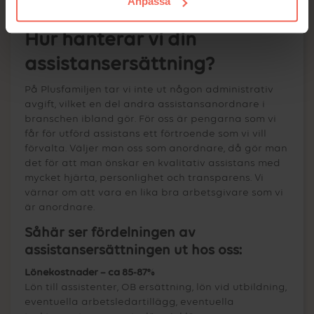
Anpassa
långa handläggningstider.
Hur hanterar vi din
assistansersättning?
På Plusfamiljen tar vi inte ut någon administrativ
avgift, vilket en del andra assistansanordnare i
branschen ibland gör. För oss är pengarna som vi
får för utförd assistans ett förtroende som vi vill
förvalta. Väljer man oss som anordnare, då gör man
det för att man önskar en kvalitativ assistans med
mycket hjärta, personlighet och transparens. Vi
värnar om att vara en lika bra arbetsgivare som vi
är anordnare.
Såhär ser fördelningen av
assistansersättningen ut hos oss:
Lönekostnader – ca 85-87%
Lön till assistenter, OB ersättning, lön vid utbildning,
eventuella arbetsledartillägg, eventuella