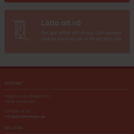
Lätta att nå
Det går alltid att nå oss. Och oavsett
vad du behöver ser vi till att lösa det.
KONTAKT
Magnus Ladulåsgatan 22
118 66 Stockholm
010-206 58 00
info@plusfamiljen.se
FÖLJ OSS