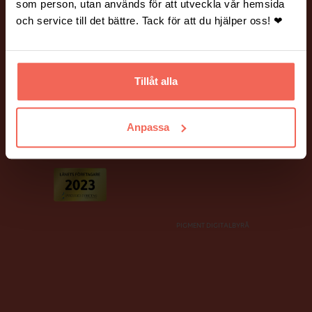
Vanliga frågor och svar.
Hantering av personuppgifter.
som person, utan används för att utveckla vår hemsida
och service till det bättre. Tack för att du hjälper oss! ❤
BILDER PÅ HEMSIDAN
Många av bilderna på vår webbplats är fotograferade av Mickael
Tannus och Peter Holtze.
Tillåt alla
Ett stort tack till våra fina kunder som har ställt upp som modeller!
Anpassa
PIGMENT DIGITALBYRÅ