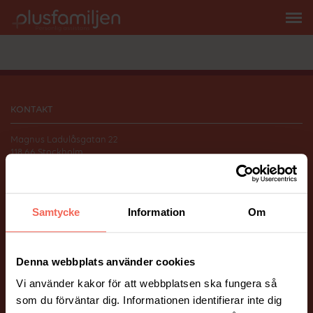
KONTAKT
Magnus Ladulåsgatan 22
118 66 Stockholm
010-206 58 00
info@plusfamiljen.se
Samtycke
Information
Om
FÖLJ OSS
Facebook
Instagram
Denna webbplats använder cookies
Vi använder kakor för att webbplatsen ska fungera så
ÖVRIGT
som du förväntar dig. Informationen identifierar inte dig