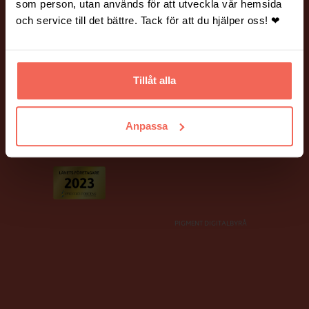
Vanliga frågor och svar.
Hantering av personuppgifter.
som person, utan används för att utveckla vår hemsida
och service till det bättre. Tack för att du hjälper oss! ❤
BILDER PÅ HEMSIDAN
Många av bilderna på vår webbplats är fotograferade av Mickael
Tannus och Peter Holtze.
Tillåt alla
Ett stort tack till våra fina kunder som har ställt upp som modeller!
Anpassa
PIGMENT DIGITALBYRÅ