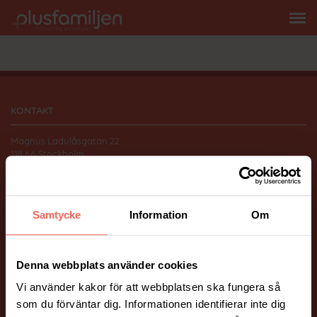
KONTAKT
Magnus Ladulåsgatan 22
118 66 Stockholm
010-206 58 00
info@plusfamiljen.se
Samtycke
Information
Om
FÖLJ OSS
Facebook
Instagram
Denna webbplats använder cookies
Vi använder kakor för att webbplatsen ska fungera så
ÖVRIGT
som du förväntar dig. Informationen identifierar inte dig