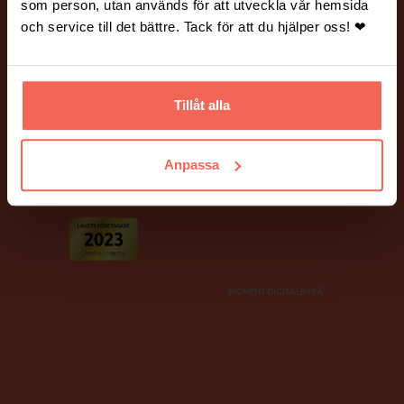
Vanliga frågor och svar.
Hantering av personuppgifter.
som person, utan används för att utveckla vår hemsida
och service till det bättre. Tack för att du hjälper oss! ❤
BILDER PÅ HEMSIDAN
Många av bilderna på vår webbplats är fotograferade av Mickael
Tannus och Peter Holtze.
Tillåt alla
Ett stort tack till våra fina kunder som har ställt upp som modeller!
Anpassa
PIGMENT DIGITALBYRÅ