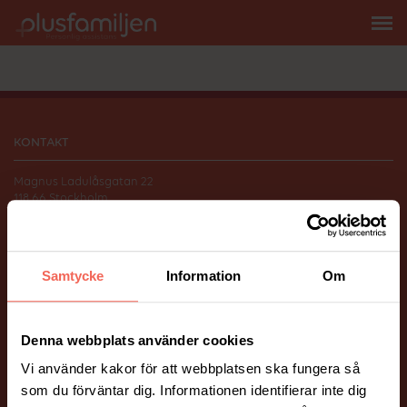
KONTAKT
Magnus Ladulåsgatan 22
118 66 Stockholm
010-206 58 00
info@plusfamiljen.se
Samtycke
Information
Om
FÖLJ OSS
Facebook
Instagram
Denna webbplats använder cookies
Vi använder kakor för att webbplatsen ska fungera så
ÖVRIGT
som du förväntar dig. Informationen identifierar inte dig