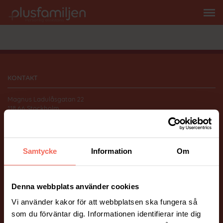
KONTAKT
Magnus Ladulåsgatan 22
118 66 Stockholm
010-206 58 00
info@plusfamiljen.se
Samtycke
Information
Om
FÖLJ OSS
Facebook
Instagram
Denna webbplats använder cookies
Vi använder kakor för att webbplatsen ska fungera så
ÖVRIGT
som du förväntar dig. Informationen identifierar inte dig