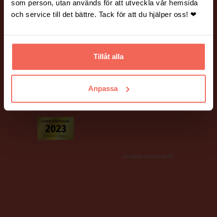
Vanliga frågor och svar.
Hantering av personuppgifter.
som person, utan används för att utveckla vår hemsida
och service till det bättre. Tack för att du hjälper oss! ❤
BILDER PÅ HEMSIDAN
Många av bilderna på vår webbplats är fotograferade av Mickael
Tannus och Peter Holtze.
Tillåt alla
Ett stort tack till våra fina kunder som har ställt upp som modeller!
Anpassa
PIGMENT DIGITALBYRÅ