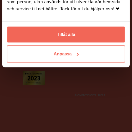
Vanliga frågor och svar.
Hantering av personuppgifter.
som person, utan används för att utveckla vår hemsida
och service till det bättre. Tack för att du hjälper oss! ❤
BILDER PÅ HEMSIDAN
Många av bilderna på vår webbplats är fotograferade av Mickael
Tannus och Peter Holtze.
Tillåt alla
Ett stort tack till våra fina kunder som har ställt upp som modeller!
Anpassa
PIGMENT DIGITALBYRÅ