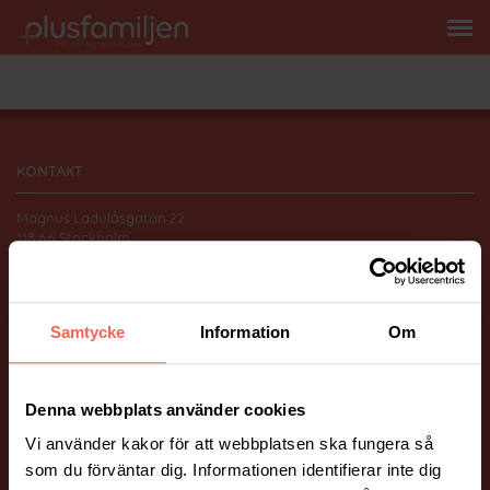
KONTAKT
Magnus Ladulåsgatan 22
118 66 Stockholm
010-206 58 00
info@plusfamiljen.se
Samtycke
Information
Om
FÖLJ OSS
Facebook
Instagram
Denna webbplats använder cookies
Vi använder kakor för att webbplatsen ska fungera så
ÖVRIGT
som du förväntar dig. Informationen identifierar inte dig