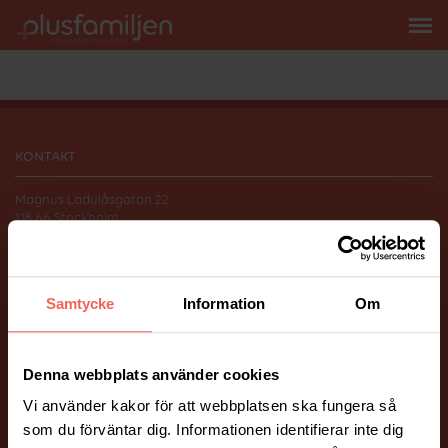
KONTAKT
Magnus Ladulåsgatan 22
118 66 Stockholm
010-206 58 00
info@plusfamiljen.se
Samtycke
Information
Om
FÖLJ OSS
Facebook
Instagram
Denna webbplats använder cookies
Vi använder kakor för att webbplatsen ska fungera så
ÖVRIGT
som du förväntar dig. Informationen identifierar inte dig