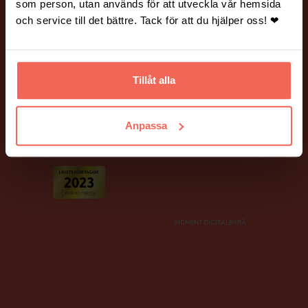
Vanliga frågor och svar.
Hantering av personuppgifter.
som person, utan används för att utveckla vår hemsida
och service till det bättre. Tack för att du hjälper oss! ❤
BILDER PÅ HEMSIDAN
Många av bilderna på vår webbplats är fotograferade av Mickael
Tannus och Peter Holtze.
Tillåt alla
Ett stort tack till våra fina kunder som har ställt upp som modeller!
Anpassa
PIGMENT DIGITALBYRÅ