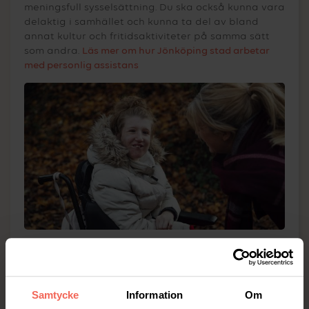
meningsfull sysselsättning. Du ska också kunna vara
delaktig i samhället och kunna ta del av bland
annat kultur och fritidsaktiviteter på samma sätt
som andra.
Läs mer om hur Jönköping stad arbetar
med personlig assistans
Personlig assistans för alla
Vi på Plusfamiljen erbjuder personlig assistans för
barn och deras familjer, ungdomar och unga vuxna
Samtycke
Information
Om
samt vuxna. Oavsett ålder och behov kan du vara