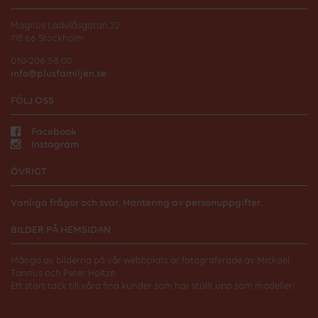
Magnus Ladulåsgatan 22
118 66 Stockholm
010-206 58 00
info@plusfamiljen.se
FÖLJ OSS
Facebook
Instagram
ÖVRIGT
Vanliga frågor och svar.
Hantering av personuppgifter.
BILDER PÅ HEMSIDAN
Många av bilderna på vår webbplats är fotograferade av Mickael
Tannus och Peter Holtze.
Ett stort tack till våra fina kunder som har ställt upp som modeller!