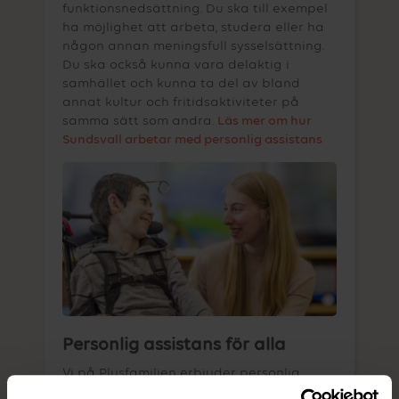
funktionsnedsättning. Du ska till exempel
ha möjlighet att arbeta, studera eller ha
någon annan meningsfull sysselsättning.
Du ska också kunna vara delaktig i
samhället och kunna ta del av bland
annat kultur och fritidsaktiviteter på
samma sätt som andra.
Läs mer om hur
Sundsvall arbetar med personlig assistans
Personlig assistans för alla
Vi på Plusfamiljen erbjuder personlig
assistans för barn och deras familjer,