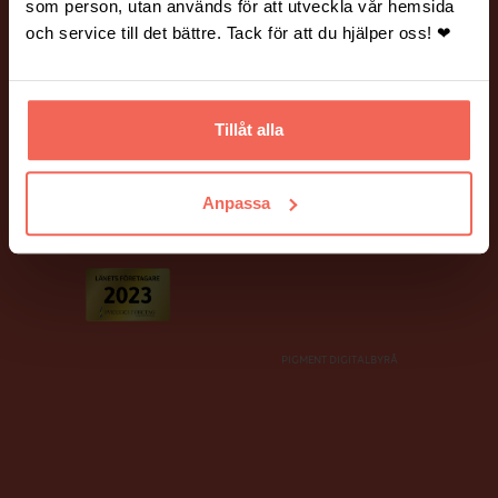
Vanliga frågor och svar.
Hantering av personuppgifter.
som person, utan används för att utveckla vår hemsida
och service till det bättre. Tack för att du hjälper oss! ❤
BILDER PÅ HEMSIDAN
Många av bilderna på vår webbplats är fotograferade av Mickael
Tannus och Peter Holtze.
Tillåt alla
Ett stort tack till våra fina kunder som har ställt upp som modeller!
Anpassa
PIGMENT DIGITALBYRÅ