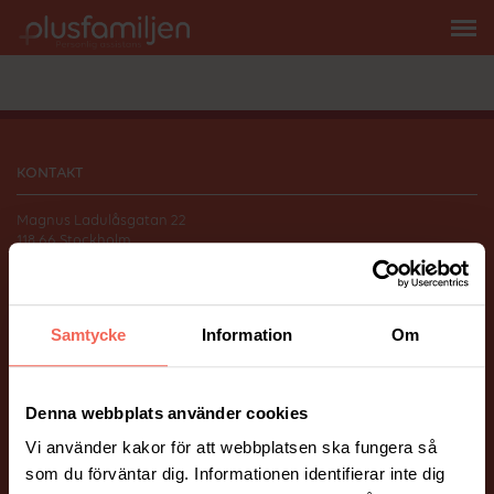
KONTAKT
Magnus Ladulåsgatan 22
118 66 Stockholm
010-206 58 00
info@plusfamiljen.se
Samtycke
Information
Om
FÖLJ OSS
Facebook
Instagram
Denna webbplats använder cookies
Vi använder kakor för att webbplatsen ska fungera så
ÖVRIGT
som du förväntar dig. Informationen identifierar inte dig