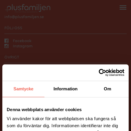
118 66 Stockholm
010-206 58 00
info@plusfamiljen.se
FÖLJ OSS
Facebook
Instagram
ÖVRIGT
Vanliga frågor och svar.
Hantering av personuppgifter.
BILDER PÅ HEMSIDAN
Samtycke
Information
Om
Många av bilderna på vår webbplats är fotograferade av Mickael
Tannus och Peter Holtze.
Ett stort tack till våra fina kunder som har ställt upp som modeller!
Denna webbplats använder cookies
Vi använder kakor för att webbplatsen ska fungera så
som du förväntar dig. Informationen identifierar inte dig