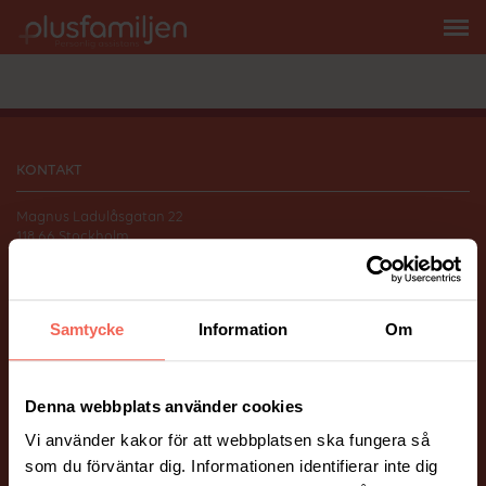
KONTAKT
Magnus Ladulåsgatan 22
118 66 Stockholm
010-206 58 00
info@plusfamiljen.se
Samtycke
Information
Om
FÖLJ OSS
Facebook
Instagram
Denna webbplats använder cookies
Vi använder kakor för att webbplatsen ska fungera så
ÖVRIGT
som du förväntar dig. Informationen identifierar inte dig