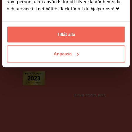
Vanliga frågor och svar.
Hantering av personuppgifter.
som person, utan används för att utveckla vår hemsida
och service till det bättre. Tack för att du hjälper oss! ❤
BILDER PÅ HEMSIDAN
Många av bilderna på vår webbplats är fotograferade av Mickael
Tannus och Peter Holtze.
Tillåt alla
Ett stort tack till våra fina kunder som har ställt upp som modeller!
Anpassa
PIGMENT DIGITALBYRÅ