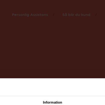
personuppgifter.
Holtze.
Ett stort tack till våra fina kunder
ställt upp som modeller!
Personlig Assistans
Så blir du kund
Information