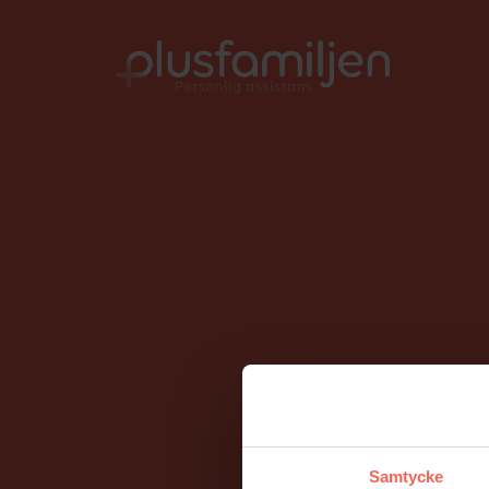
010-206 58 00
info@plusfamiljen.se
Samtycke