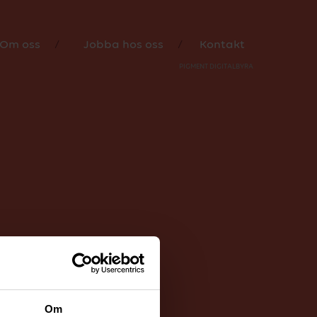
 som har
Om oss
Jobba hos oss
Kontakt
PIGMENT DIGITALBYRÅ
Om