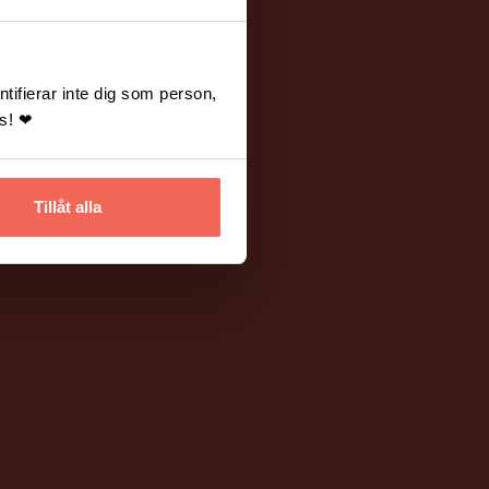
tifierar inte dig som person,
ss! ❤
Tillåt alla