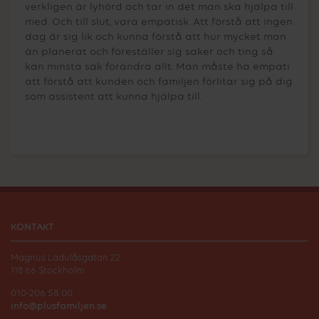
verkligen är lyhörd och tar in det man ska hjälpa till
med. Och till slut, vara empatisk. Att förstå att ingen
dag är sig lik och kunna förstå att hur mycket man
än planerat och föreställer sig saker och ting så
kan minsta sak förändra allt. Man måste ha empati
att förstå att kunden och familjen förlitar sig på dig
som assistent att kunna hjälpa till.
KONTAKT
Magnus Ladulåsgatan 22
118 66 Stockholm
010-206 58 00
info@plusfamiljen.se