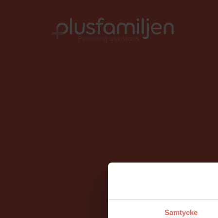
010-206 58 00
info@plusfamiljen.se
Samtycke