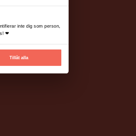
tifierar inte dig som person,
ss! ❤
Tillåt alla