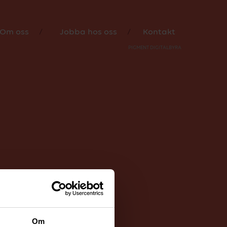
 som har
Om oss
Jobba hos oss
Kontakt
PIGMENT DIGITALBYRÅ
Om