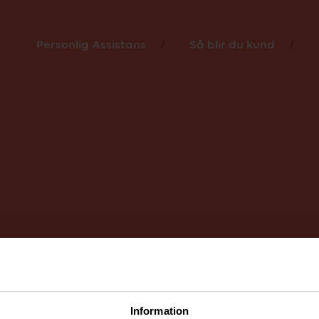
personuppgifter.
Holtze.
Ett stort tack till våra fina kunder
ställt upp som modeller!
Personlig Assistans
Så blir du kund
Information