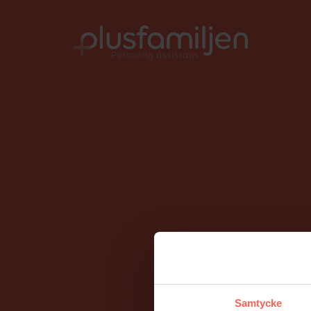
010-206 58 00
info@plusfamiljen.se
Samtycke