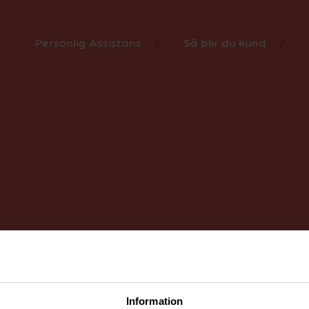
personuppgifter.
Holtze.
Ett stort tack till våra fina kunder
ställt upp som modeller!
Personlig Assistans
Så blir du kund
Information