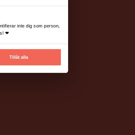
tifierar inte dig som person,
ss! ❤
Tillåt alla