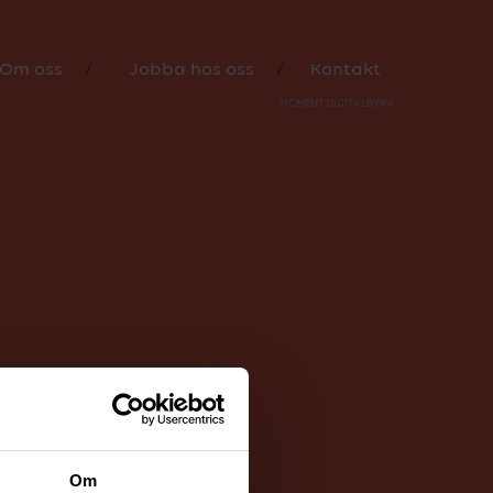
 som har
Om oss
Jobba hos oss
Kontakt
PIGMENT DIGITALBYRÅ
Om