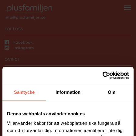
118 66 Stockholm
010-206 58 00
info@plusfamiljen.se
FÖLJ OSS
Facebook
Instagram
ÖVRIGT
Vanliga frågor och svar.
Hantering av personuppgifter.
BILDER PÅ HEMSIDAN
Samtycke
Information
Om
Många av bilderna på vår webbplats är fotograferade av Mickael
Tannus och Peter Holtze.
Ett stort tack till våra fina kunder som har ställt upp som modeller!
Denna webbplats använder cookies
Vi använder kakor för att webbplatsen ska fungera så
som du förväntar dig. Informationen identifierar inte dig