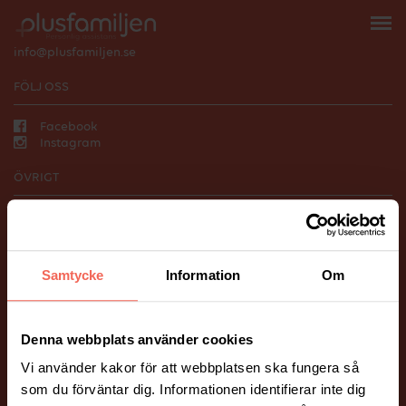
118 66 Stockholm
010-206 58 00
info@plusfamiljen.se
FÖLJ OSS
Facebook
Instagram
ÖVRIGT
Vanliga frågor och svar.
Hantering av personuppgifter.
BILDER PÅ HEMSIDAN
Samtycke
Information
Om
Många av bilderna på vår webbplats är fotograferade av Mickael
Tannus och Peter Holtze.
Ett stort tack till våra fina kunder som har ställt upp som modeller!
Denna webbplats använder cookies
Vi använder kakor för att webbplatsen ska fungera så
som du förväntar dig. Informationen identifierar inte dig