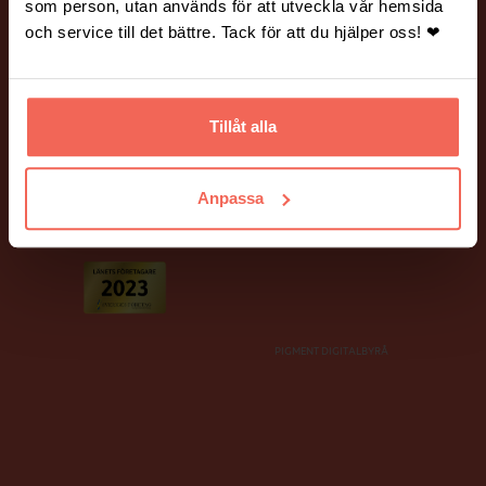
Vanliga frågor och svar.
Hantering av personuppgifter.
som person, utan används för att utveckla vår hemsida
och service till det bättre. Tack för att du hjälper oss! ❤
BILDER PÅ HEMSIDAN
Många av bilderna på vår webbplats är fotograferade av Mickael
Tannus och Peter Holtze.
Tillåt alla
Ett stort tack till våra fina kunder som har ställt upp som modeller!
Anpassa
PIGMENT DIGITALBYRÅ