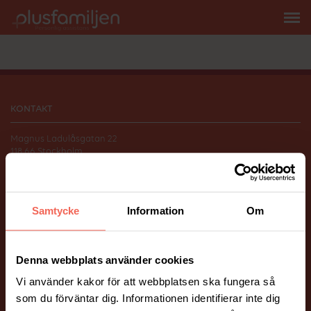
KONTAKT
Magnus Ladulåsgatan 22
118 66 Stockholm
010-206 58 00
info@plusfamiljen.se
Samtycke
Information
Om
FÖLJ OSS
Facebook
Instagram
Denna webbplats använder cookies
Vi använder kakor för att webbplatsen ska fungera så
ÖVRIGT
som du förväntar dig. Informationen identifierar inte dig